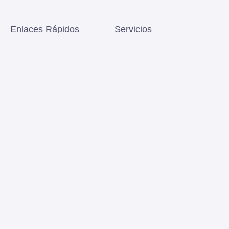
Enlaces Rápidos
Servicios
Inicio
Método Tengeri
Servicios
Terapia neural
Experiencias
Flores de Bach
Sobre mí
Contacto
Blog
Términos Legales
Aviso legal
Política de cookies
Política de privacidad
Mapa del sitio