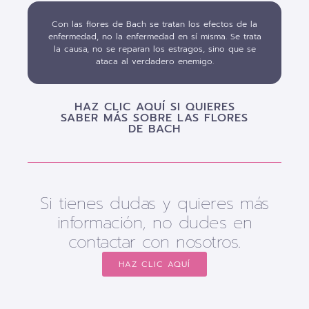
Con las flores de Bach se tratan los efectos de la
enfermedad, no la enfermedad en sí misma. Se trata
la causa, no se reparan los estragos, sino que se
ataca al verdadero enemigo.
HAZ CLIC AQUÍ SI QUIERES
SABER MÁS SOBRE LAS FLORES
DE BACH
Si tienes dudas y quieres más
información, no dudes en
contactar con nosotros.
HAZ CLIC AQUÍ