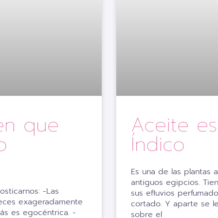
en que
Aceite e
o
Índico
Es una de las plantas a
antiguos egipcios. Ti
osticarnos: -Las
sus efluvios perfumad
veces exageradamente
cortado. Y aparte se le
ás es egocéntrica. -
sobre el