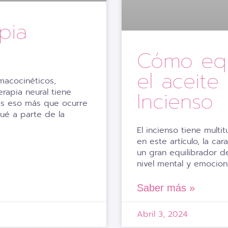
pia
Cómo equ
el aceite
macocinéticos,
Incienso
erapia neural tiene
es eso más que ocurre
é a parte de la
El incienso tiene mult
en este artículo, la car
un gran equilibrador d
nivel mental y emociona
Saber más »
Abril 3, 2024