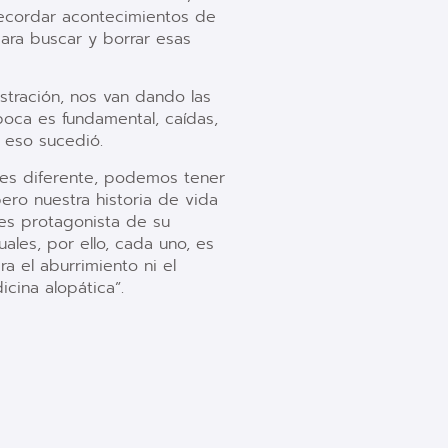
 recordar acontecimientos de
ara buscar y borrar esas
ustración, nos van dando las
boca es fundamental, caídas,
 eso sucedió.
 es diferente, podemos tener
ro nuestra historia de vida
 es protagonista de su
les, por ello, cada uno, es
a el aburrimiento ni el
cina alopática”.