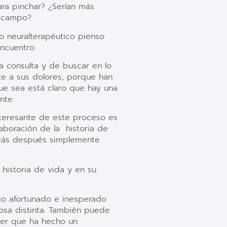
ara pinchar? ¿Serían más
l campo?
o neuralterapéutico pienso
ncuentro.
a consulta y de buscar en lo
te a sus dolores, porque han
que sea está claro que hay una
nte.
interesante de este proceso es
aboración de la
historia de
uizás después simplemente
historia de vida y en su
go afortunado e inesperado
sa distinta. También puede
ocer que ha hecho un