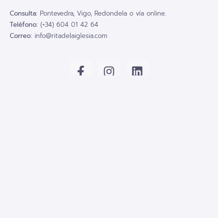
Consulta:
Pontevedra, Vigo, Redondela o vía online.
Teléfono:
(+34) 604 01 42 64
Correo:
info@ritadelaiglesia.com
Enlaces Rápidos
Servicios
Inicio
Método Tengeri
Servicios
Terapia neural
Experiencias
Flores de Bach
Sobre mí
Contacto
Blog