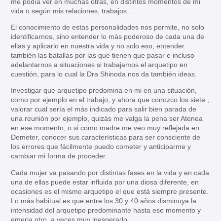
me podía ver en muchas otras, en distintos momentos de mi
vida o según mis relaciones, trabajos…
El conocimiento de estas personalidades nos permite, no solo
identificarnos, sino entender lo más poderoso de cada una de
ellas y aplicarlo en nuestra vida y no solo eso, entender
también las batallas por las que tienen que pasar e incluso
adelantarnos a situaciones si trabajamos el arquetipo en
cuestión, para lo cual la Dra Shinoda nos da también ideas.
Investigar que arquetipo predomina en mi en una situación,
como por ejemplo en el trabajo, y ahora que conozco los siete ,
valorar cual sería el más indicado para salir bien parada de
una reunión por ejemplo, quizás me valga la pena ser Atenea
en ese momento, o si como madre me veo muy reflejada en
Demeter, conocer sus características para ser consciente de
los errores que fácilmente puedo cometer y anticiparme y
cambiar mi forma de proceder.
Cada mujer va pasando por distintas fases en la vida y en cada
una de ellas puede estar influida por una diosa diferente, en
ocasiones es el mismo arquetipo el que está siempre presente.
Lo más habitual es que entre los 30 y 40 años disminuya la
intensidad del arquetipo predominante hasta ese momento y
emerja otro, a veces muy inesperado.