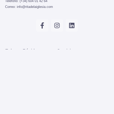
Teléfono:
(+34) 604 01 42 64
Correo:
info@ritadelaiglesia.com
Enlaces Rápidos
Servicios
Inicio
Método Tengeri
Servicios
Terapia neural
Experiencias
Flores de Bach
Sobre mí
Contacto
Blog
Términos Legales