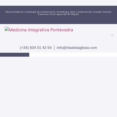
Desarrollado por la boutique de comunicación, marketing y tours y experiencias virtuales
Orestes
Comunica
con el apoyo del Kit Digital.
(+34) 604 01 42 64
info@ritadelaiglesia.com
INICIO
SERVICIOS
EXPERIENCIAS
SOBRE MÍ
CONTACTO