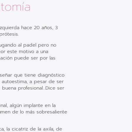
ctomía
zquierda hace 20 años, 3
prótesis.
jugando al padel pero no
por este motivo a una
itación puede ser por las
señar que tiene diagnóstico
de autoestima, a pesar de ser
 buena profesional…Dice ser
al, algún implante en la
umen de lo más sobresaliente
, la cicatriz de la axila, de