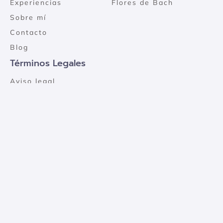
Experiencias
Flores de Bach
Sobre mí
Contacto
Blog
Términos Legales
Aviso legal
Política de cookies
Política de privacidad
Mapa del sitio
Desarrollado por la boutique de comunicación, marketing y tours y experiencias
virtuales
Orestes Comunica
con el apoyo del Kit Digital.